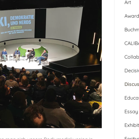
Art
Awar
Buch
CALI
Collab
Decisi
Discu
Educa
Essay
Exhibi
Festiv