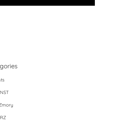
gories
sts
UNST
Zmory
ERZ