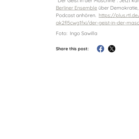
"Der Geist in der Maschine": Jetzt 
Berliner Ensemble
über Demokratie, K
Podcast anhören.
https://plus.rtl.
ak2fl5cwg1fxi/der-geist-in-der-m
Foto: Ingo Sawilla
Share this post: