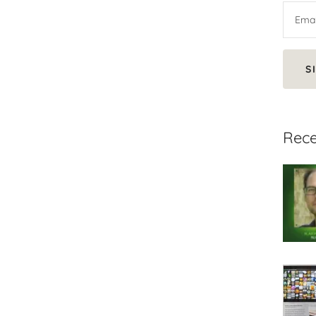
S
Rece