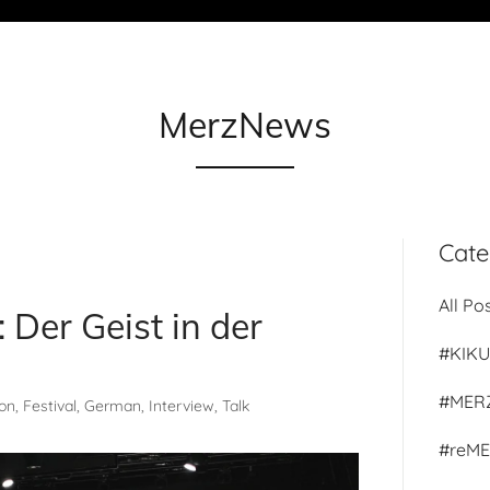
MerzNews
Cate
All Po
 Der Geist in der
#KIK
#MER
n, Festival, German, Interview, Talk
#reM