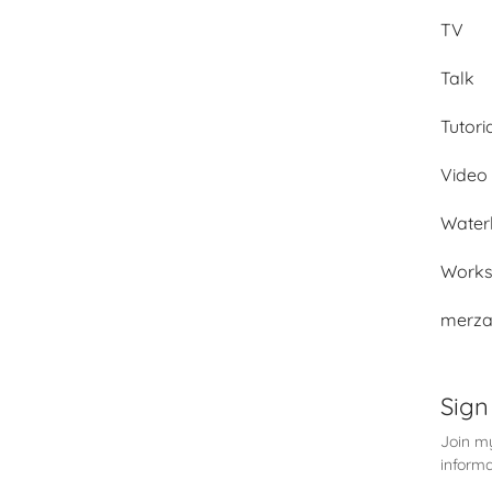
TV
Talk
Tutori
Video 
Water
Work
merza
Sign
Join my
informa