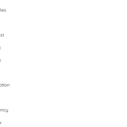
les
st
y
s
ation
ency
w