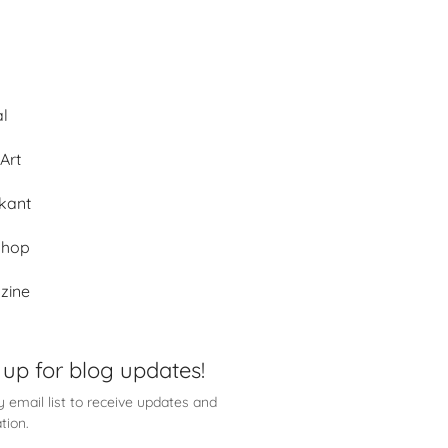
al
Art
kant
shop
zine
 up for blog updates!
 email list to receive updates and
tion.