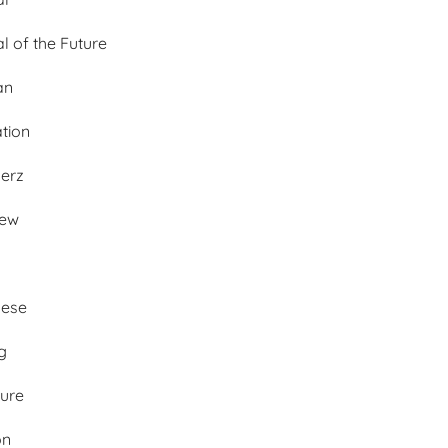
al of the Future
an
ation
merz
iew
ese
g
ture
on