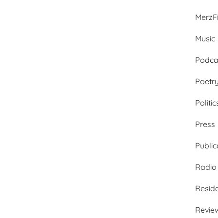
MerzFi
Music
Podca
Poetr
Politic
Press
Public
Radio
Resid
Revie