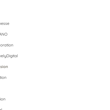
d
messe
BANO
oration
velyDigital
ssion
tion
tion
al