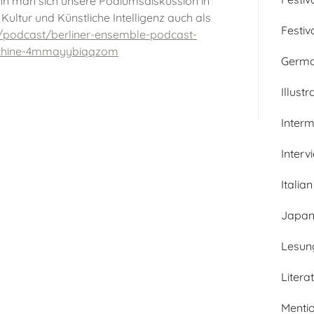
kann man sich unsere Podiumsdiskussion in
ultur und Künstliche Intelligenz auch als
Festiv
de/podcast/berliner-ensemble-podcast-
aschine-4mmayybiqqzom
Germ
Illustr
Inter
Interv
Italian
Japan
Lesun
Litera
Menti