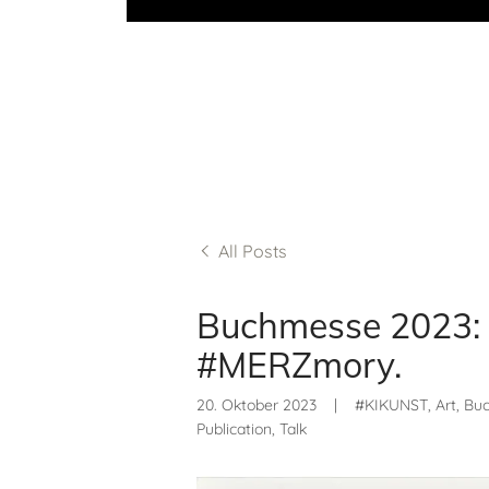
All Posts
Buchmesse 2023: 
#MERZmory.
20. Oktober 2023
|
#KIKUNST, Art, Buch
Publication, Talk