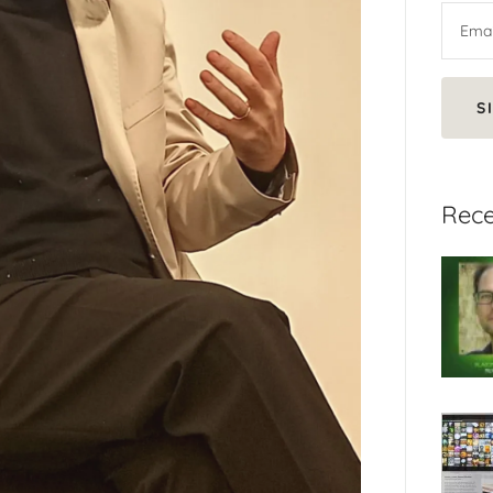
S
Rece