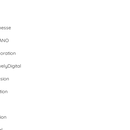
d
messe
BANO
oration
velyDigital
ssion
tion
tion
al