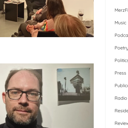
MerzFi
Music
Podca
Poetr
Politic
Press
Public
Radio
Resid
Revie