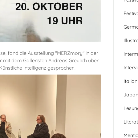
Festiv
Germ
Illustr
e, fand die Ausstellung "MERZmory" in der
Inter
r mit dem Galleristen Andreas Greulich über
Interv
Künstliche Intelligenz gesprochen.
Italian
Japan
Lesun
Litera
Menti