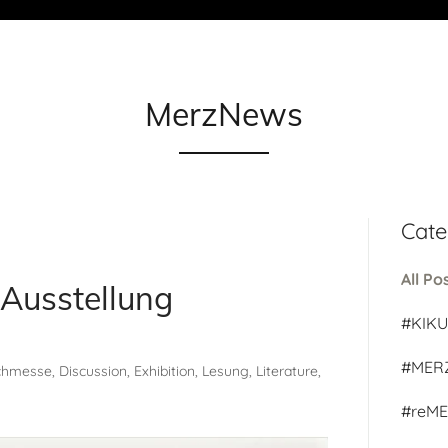
MerzNews
Cate
All Po
Ausstellung
#KIK
#MER
messe, Discussion, Exhibition, Lesung, Literature,
#reM