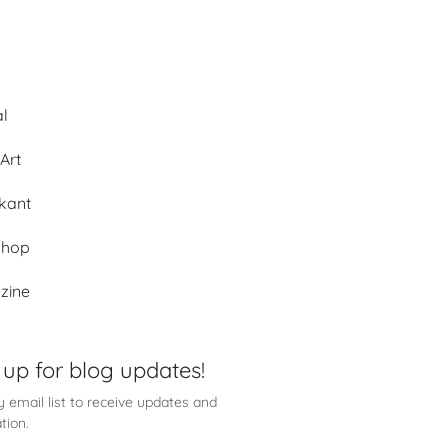
al
Art
kant
shop
zine
 up for blog updates!
 email list to receive updates and
tion.