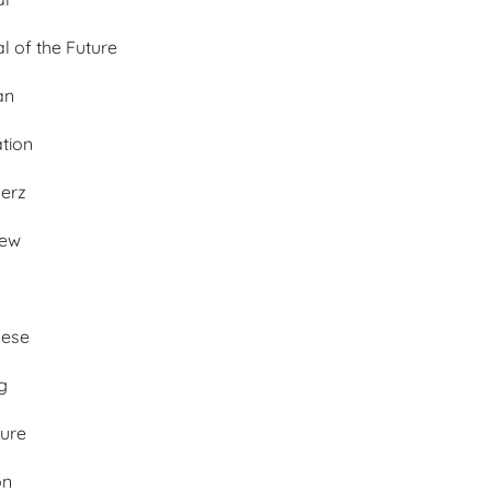
al of the Future
an
ation
merz
iew
ese
g
ture
on