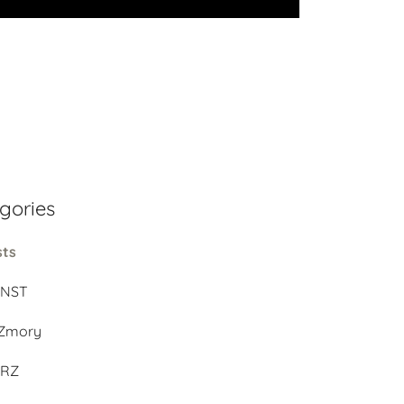
gories
sts
UNST
Zmory
ERZ