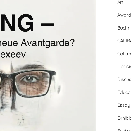
Art
Awar
Buch
CALI
Collab
Decisi
Discu
Educa
Essay
Exhibi
Festiv