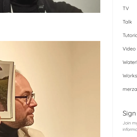
TV
Talk
Tutori
Video 
Water
Work
merza
Sign
Join my
informa