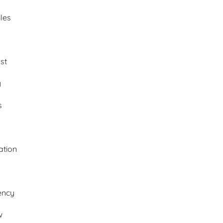
les
st
y
s
ation
ency
w